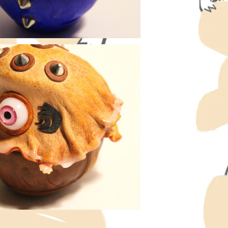
SOLD OUT
 - 鬼 達磨 ≪ 愛でだるま ≫ OrangeFl
our - ONI Daruma , Small size
¥16,500