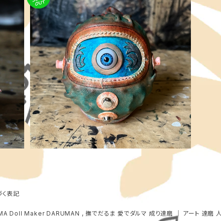
SOLD OUT
rn -
焔 - 青鬼 達磨 ≪ 愛でだるま ≫ BlueFlame
- ONI Daruma , Medium size
¥22,000
づく表記
MA Doll Maker DARUMAN , 撫でだるま 愛でダルマ 成り達磨 ｜ アート 達磨