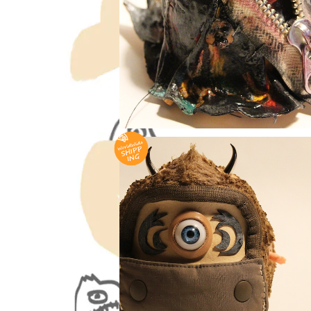
ヘドラ - 鬼 達磨 ≪ 愛でだるま ≫ Hedo
monster - ONI Daruma , Small si
¥33,000
pecial edition
毛玉 - 鬼 達磨 ≪ 愛でだるま ≫ HairBal
ONI Daruma , Medium size
¥22,000