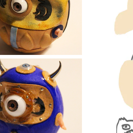
- 黄鬼 達磨 ≪ 愛でだるま ≫ YellowFla
e - ONI Daruma , Medium size
¥22,000
- 鬼 達磨 ≪ 愛でだるま ≫ TearyEyed
- ONI Daruma , Small size
¥16,500