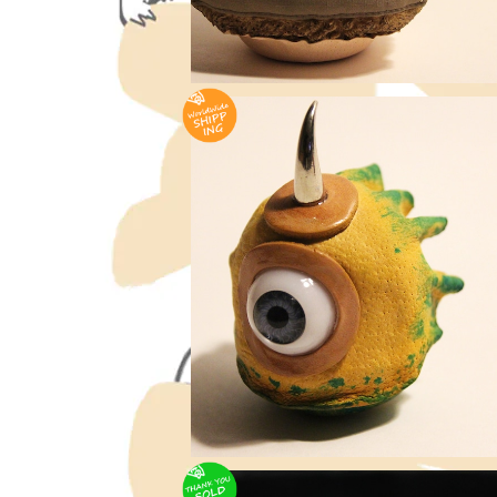
焔 - 子鬼 達磨 ≪ 愛でだるま ≫ Yellow
me - KOONI Daruma , XSmall s
¥6,600