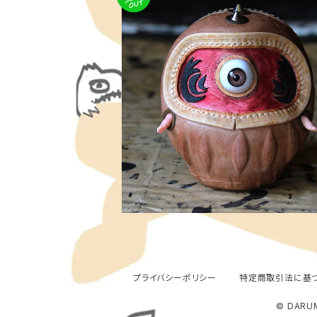
SOLD OUT
角 - 赤鬼 達磨 ≪ 愛でだるま ≫ RedHo
ONI Daruma , Medium size
¥22,000
プライバシーポリシー
特定商取引法に基
© DARU