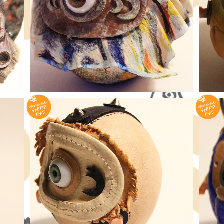
rah
傘 - 鬼 達磨 ≪ 愛でだるま ≫ colorful par
焔 
ze S
asol （paraffin wax） - ONI Daruma , S
m
¥16,500
mall size
l -
ライオン - 鬼 達磨 ≪ 愛でだるま ≫ Lion -
涙眼 
ONI Daruma , Small size
¥16,500