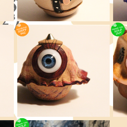
Fla
花 - 子鬼 達磨 ≪ 愛でだるま ≫ PurpleFlou
ize
r - KOONI Daruma , XSmall size
花びら
¥6,600