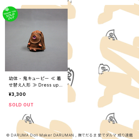
幼体 - 鬼キューピー ≪ 着
せ替え人形 ≫ Dress up D
oll , ONI - Kewpie , Bab
¥3,300
y size
SOLD OUT
© DARUMA Doll Maker DARUMAN , 撫でだるま 愛でダルマ 成り達磨