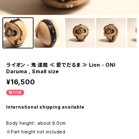
1
/9
ライオン - 鬼 達磨 ≪ 愛でだるま ≫ Lion - ONI
Daruma , Small size
¥16,500
残り1点
International shipping available
Body height： about 9.0cm
※Part height not included.