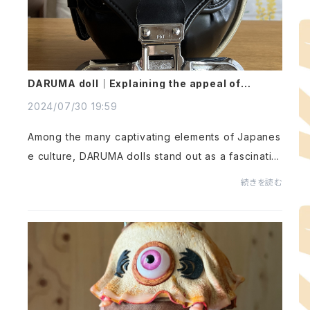
DARUMA doll｜Explaining the appeal of
Japanese art
2024/07/30 19:59
Among the many captivating elements of Japanes
e culture, DARUMA dolls stand out as a fascinatin
g traditional artifact with deep historical roots and
続きを読む
cultural significance. These colorful, round fig...